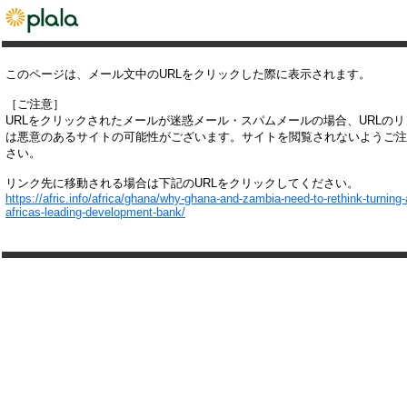
このページは、メール文中のURLをクリックした際に表示されます。
［ご注意］
URLをクリックされたメールが迷惑メール・スパムメールの場合、URLの
は悪意のあるサイトの可能性がございます。サイトを閲覧されないようご注
さい。
リンク先に移動される場合は下記のURLをクリックしてください。
https://afric.info/africa/ghana/why-ghana-and-zambia-need-to-rethink-turning
africas-leading-development-bank/