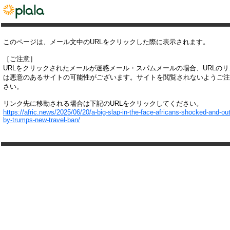
このページは、メール文中のURLをクリックした際に表示されます。
［ご注意］
URLをクリックされたメールが迷惑メール・スパムメールの場合、URLの
は悪意のあるサイトの可能性がございます。サイトを閲覧されないようご注
さい。
リンク先に移動される場合は下記のURLをクリックしてください。
https://afric.news/2025/06/20/a-big-slap-in-the-face-africans-shocked-and-ou
by-trumps-new-travel-ban/