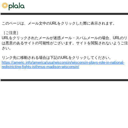
このページは、メール文中のURLをクリックした際に表示されます。
［ご注意］
URLをクリックされたメールが迷惑メール・スパムメールの場合、URLの
は悪意のあるサイトの可能性がございます。サイトを閲覧されないようご注
さい。
リンク先に移動される場合は下記のURLをクリックしてください。
https://americ.info/america/usa/wisconsin/wisconsin-plays-role-in-national-
redistricting-fights-isthmus-madison-wisconsin/