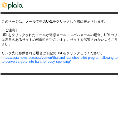
このページは、メール文中のURLをクリックした際に表示されます。
［ご注意］
URLをクリックされたメールが迷惑メール・スパムメールの場合、URLの
は悪意のあるサイトの可能性がございます。サイトを閲覧されないようご注
さい。
リンク先に移動される場合は下記のURLをクリックしてください。
https://asia-news.biz/asia/yemen/thailand-launches-pilot-program-allowing-tou
to-convert-crypto-into-baht-for-easy-spending/