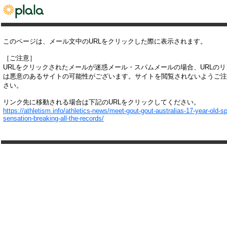
このページは、メール文中のURLをクリックした際に表示されます。
［ご注意］
URLをクリックされたメールが迷惑メール・スパムメールの場合、URLの
は悪意のあるサイトの可能性がございます。サイトを閲覧されないようご注
さい。
リンク先に移動される場合は下記のURLをクリックしてください。
https://athletism.info/athletics-news/meet-gout-gout-australias-17-year-old-sp
sensation-breaking-all-the-records/