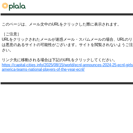
このページは、メール文中のURLをクリックした際に表示されます。
［ご注意］
URLをクリックされたメールが迷惑メール・スパムメールの場合、URLの
は悪意のあるサイトの可能性がございます。サイトを閲覧されないようご注
さい。
リンク先に移動される場合は下記のURLをクリックしてください。
https://capital-cities.info/2025/08/15/world/ecnl-announces-2024-25-ecnl-girls-
america-teams-national-players-of-the-year-ecnl/