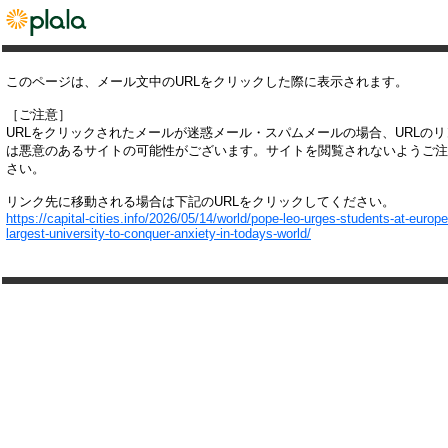
このページは、メール文中のURLをクリックした際に表示されます。
［ご注意］
URLをクリックされたメールが迷惑メール・スパムメールの場合、URLの
は悪意のあるサイトの可能性がございます。サイトを閲覧されないようご注
さい。
リンク先に移動される場合は下記のURLをクリックしてください。
https://capital-cities.info/2026/05/14/world/pope-leo-urges-students-at-europe
largest-university-to-conquer-anxiety-in-todays-world/