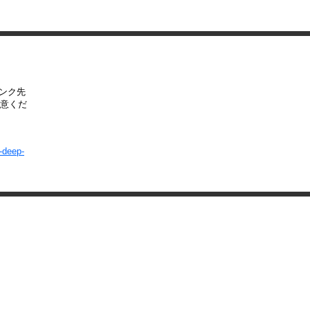
リンク先
意くだ
-deep-