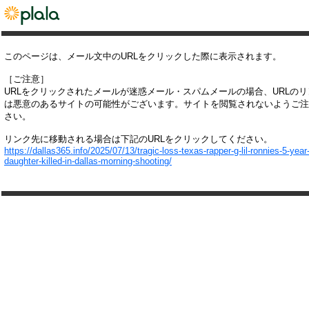
このページは、メール文中のURLをクリックした際に表示されます。
［ご注意］
URLをクリックされたメールが迷惑メール・スパムメールの場合、URLの
は悪意のあるサイトの可能性がございます。サイトを閲覧されないようご注
さい。
リンク先に移動される場合は下記のURLをクリックしてください。
https://dallas365.info/2025/07/13/tragic-loss-texas-rapper-g-lil-ronnies-5-year-
daughter-killed-in-dallas-morning-shooting/