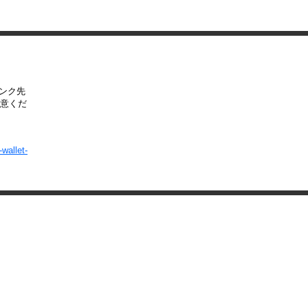
リンク先
意くだ
wallet-