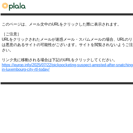
このページは、メール文中のURLをクリックした際に表示されます。
［ご注意］
URLをクリックされたメールが迷惑メール・スパムメールの場合、URLの
は悪意のあるサイトの可能性がございます。サイトを閲覧されないようご注
さい。
リンク先に移動される場合は下記のURLをクリックしてください。
https://europ.info/2025/07/22/pickpocketing-suspect-arrested-after-snatching-
in-luxembourg-city-rtl-today/