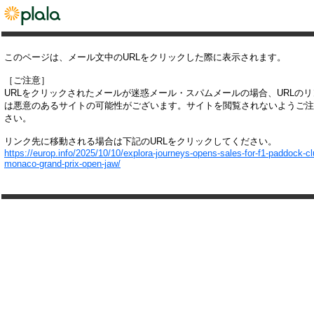
このページは、メール文中のURLをクリックした際に表示されます。
［ご注意］
URLをクリックされたメールが迷惑メール・スパムメールの場合、URLの
は悪意のあるサイトの可能性がございます。サイトを閲覧されないようご注
さい。
リンク先に移動される場合は下記のURLをクリックしてください。
https://europ.info/2025/10/10/explora-journeys-opens-sales-for-f1-paddock-cl
monaco-grand-prix-open-jaw/