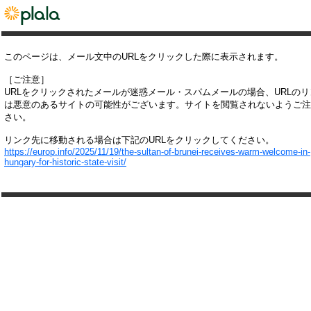
このページは、メール文中のURLをクリックした際に表示されます。
［ご注意］
URLをクリックされたメールが迷惑メール・スパムメールの場合、URLの
は悪意のあるサイトの可能性がございます。サイトを閲覧されないようご注
さい。
リンク先に移動される場合は下記のURLをクリックしてください。
https://europ.info/2025/11/19/the-sultan-of-brunei-receives-warm-welcome-in-
hungary-for-historic-state-visit/