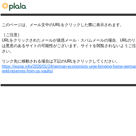
このページは、メール文中のURLをクリックした際に表示されます。
［ご注意］
URLをクリックされたメールが迷惑メール・スパムメールの場合、URLの
は悪意のあるサイトの可能性がございます。サイトを閲覧されないようご注
さい。
リンク先に移動される場合は下記のURLをクリックしてください。
https://europ.info/2026/01/24/german-economists-urge-bringing-home-germa
gold-reserves-from-us-vaults/