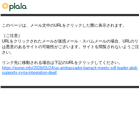
このページは、メール文中のURLをクリックした際に表示されます。
［ご注意］
URLをクリックされたメールが迷惑メール・スパムメールの場合、URLの
は悪意のあるサイトの可能性がございます。サイトを閲覧されないようご注
さい。
リンク先に移動される場合は下記のURLをクリックしてください。
https://europ.info/2026/01/24/us-ambassador-barrack-meets-sdf-leader-abdi-
supports-syria-integration-deal/