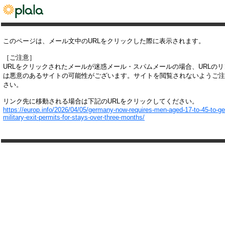
このページは、メール文中のURLをクリックした際に表示されます。
［ご注意］
URLをクリックされたメールが迷惑メール・スパムメールの場合、URLの
は悪意のあるサイトの可能性がございます。サイトを閲覧されないようご注
さい。
リンク先に移動される場合は下記のURLをクリックしてください。
https://europ.info/2026/04/05/germany-now-requires-men-aged-17-to-45-to-ge
military-exit-permits-for-stays-over-three-months/