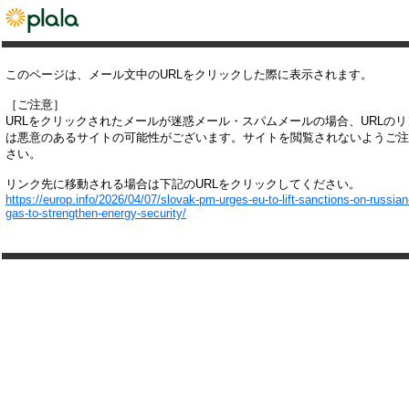
このページは、メール文中のURLをクリックした際に表示されます。
［ご注意］
URLをクリックされたメールが迷惑メール・スパムメールの場合、URLの
は悪意のあるサイトの可能性がございます。サイトを閲覧されないようご注
さい。
リンク先に移動される場合は下記のURLをクリックしてください。
https://europ.info/2026/04/07/slovak-pm-urges-eu-to-lift-sanctions-on-russian-
gas-to-strengthen-energy-security/