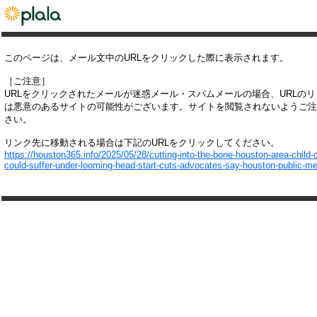
このページは、メール文中のURLをクリックした際に表示されます。
［ご注意］
URLをクリックされたメールが迷惑メール・スパムメールの場合、URLの
は悪意のあるサイトの可能性がございます。サイトを閲覧されないようご注
さい。
リンク先に移動される場合は下記のURLをクリックしてください。
https://houston365.info/2025/05/28/cutting-into-the-bone-houston-area-child-
could-suffer-under-looming-head-start-cuts-advocates-say-houston-public-me