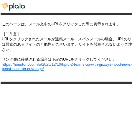
このページは、メール文中のURLをクリックした際に表示されます。
［ご注意］
URLをクリックされたメールが迷惑メール・スパムメールの場合、URLの
は悪意のあるサイトの可能性がございます。サイトを閲覧されないようご注
さい。
リンク先に移動される場合は下記のURLをクリックしてください。
https://houston365.info/2025/12/10/kprc-2-teams-up-with-grizzys-hood-news-
boost-houston-coverage/