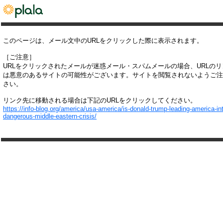
このページは、メール文中のURLをクリックした際に表示されます。
［ご注意］
URLをクリックされたメールが迷惑メール・スパムメールの場合、URLの
は悪意のあるサイトの可能性がございます。サイトを閲覧されないようご注
さい。
リンク先に移動される場合は下記のURLをクリックしてください。
https://info-blog.org/america/usa-america/is-donald-trump-leading-america-in
dangerous-middle-eastern-crisis/