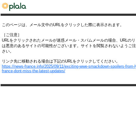
このページは、メール文中のURLをクリックした際に表示されます。
［ご注意］
URLをクリックされたメールが迷惑メール・スパムメールの場合、URLの
は悪意のあるサイトの可能性がございます。サイトを閲覧されないようご注
さい。
リンク先に移動される場合は下記のURLをクリックしてください。
https://news-france.info/2025/09/11/exciting-wwe-smackdown-spoilers-from-l
france-dont-miss-the-latest-updates/