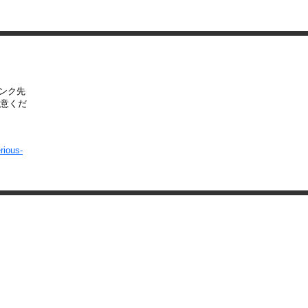
リンク先
意くだ
rious-