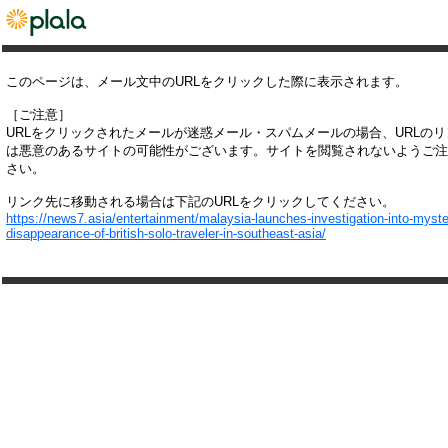
このページは、メール文中のURLをクリックした際に表示されます。
［ご注意］
URLをクリックされたメールが迷惑メール・スパムメールの場合、URLの
は悪意のあるサイトの可能性がございます。サイトを閲覧されないようご注
さい。
リンク先に移動される場合は下記のURLをクリックしてください。
https://news7.asia/entertainment/malaysia-launches-investigation-into-myste
disappearance-of-british-solo-traveler-in-southeast-asia/