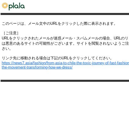
このページは、メール文中のURLをクリックした際に表示されます。
［ご注意］
URLをクリックされたメールが迷惑メール・スパムメールの場合、URLの
は悪意のあるサイトの可能性がございます。サイトを閲覧されないようご注
さい。
リンク先に移動される場合は下記のURLをクリックしてください。
https://news7.asia/fashion/from-asia-to-chile-the-toxic-journey-of-fast-fashio
the-movement-transforming-how-we-dress/