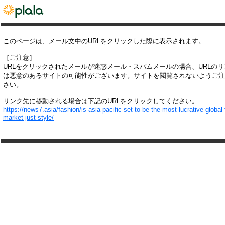
このページは、メール文中のURLをクリックした際に表示されます。
［ご注意］
URLをクリックされたメールが迷惑メール・スパムメールの場合、URLの
は悪意のあるサイトの可能性がございます。サイトを閲覧されないようご注
さい。
リンク先に移動される場合は下記のURLをクリックしてください。
https://news7.asia/fashion/is-asia-pacific-set-to-be-the-most-lucrative-global
market-just-style/