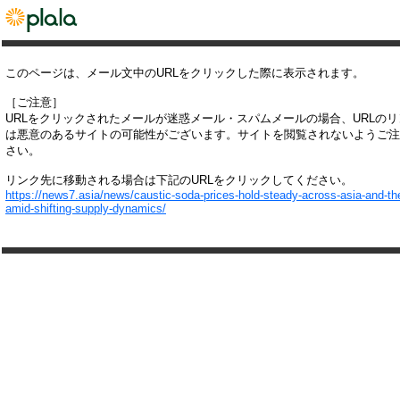
このページは、メール文中のURLをクリックした際に表示されます。
［ご注意］
URLをクリックされたメールが迷惑メール・スパムメールの場合、URLの
は悪意のあるサイトの可能性がございます。サイトを閲覧されないようご注
さい。
リンク先に移動される場合は下記のURLをクリックしてください。
https://news7.asia/news/caustic-soda-prices-hold-steady-across-asia-and-th
amid-shifting-supply-dynamics/