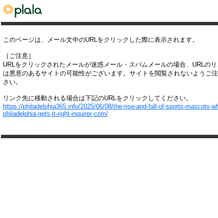
このページは、メール文中のURLをクリックした際に表示されます。
［ご注意］
URLをクリックされたメールが迷惑メール・スパムメールの場合、URLの
は悪意のあるサイトの可能性がございます。サイトを閲覧されないようご注
さい。
リンク先に移動される場合は下記のURLをクリックしてください。
https://philadelphia365.info/2025/06/08/the-rise-and-fall-of-sports-mascots-w
philadelphia-gets-it-right-inquirer-com/