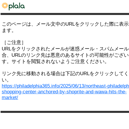
このページは、メール文中のURLをクリックした際に表
ます。
［ご注意］
URLをクリックされたメールが迷惑メール・スパムメー
合、URLのリンク先は悪意のあるサイトの可能性がござい
す。サイトを閲覧されないようご注意ください。
リンク先に移動される場合は下記のURLをクリックして
い。
https://philadelphia365.info/2025/06/13/northeast-philadelph
shopping-center-anchored-by-shoprite-and-wawa-hits-the-
market/