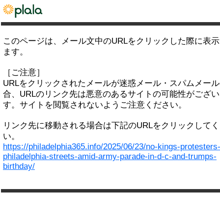
このページは、メール文中のURLをクリックした際に表
ます。
［ご注意］
URLをクリックされたメールが迷惑メール・スパムメー
合、URLのリンク先は悪意のあるサイトの可能性がござい
す。サイトを閲覧されないようご注意ください。
リンク先に移動される場合は下記のURLをクリックして
い。
https://philadelphia365.info/2025/06/23/no-kings-protesters-
philadelphia-streets-amid-army-parade-in-d-c-and-trumps-
birthday/