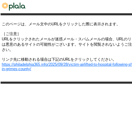
このページは、メール文中のURLをクリックした際に表示されます。
［ご注意］
URLをクリックされたメールが迷惑メール・スパムメールの場合、URLの
は悪意のあるサイトの可能性がございます。サイトを閲覧されないようご注
さい。
リンク先に移動される場合は下記のURLをクリックしてください。
https://philadelphia365.info/2025/09/28/victim-airlifted-to-hospital-following-s
in-grimes-county/