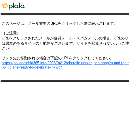
このページは、メール文中のURLをクリックした際に表示されます。
［ご注意］
URLをクリックされたメールが迷惑メール・スパムメールの場合、URLの
は悪意のあるサイトの可能性がございます。サイトを閲覧されないようご注
さい。
リンク先に移動される場合は下記のURLをクリックしてください。
https://philadelphia365.info/2026/04/12/cherelle-parker-josh-shapiro-and-top-
politicians-ready-to-celebrate-in-nyc/