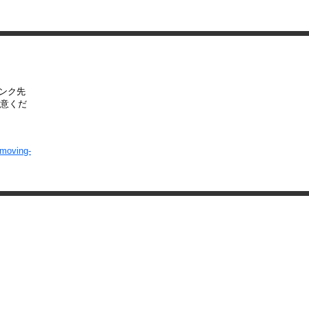
リンク先
意くだ
-moving-