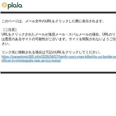
このページは、メール文中のURLをクリックした際に表示されます。
［ご注意］
URLをクリックされたメールが迷惑メール・スパムメールの場合、URLの
は悪意のあるサイトの可能性がございます。サイトを閲覧されないようご注
さい。
リンク先に移動される場合は下記のURLをクリックしてください。
https://sanantonio365.info/2026/04/07/family-says-man-killed-by-us-border-pa
officer-in-minneapolis-was-an-icu-nurse/