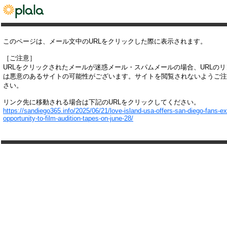
このページは、メール文中のURLをクリックした際に表示されます。
［ご注意］
URLをクリックされたメールが迷惑メール・スパムメールの場合、URLの
は悪意のあるサイトの可能性がございます。サイトを閲覧されないようご注
さい。
リンク先に移動される場合は下記のURLをクリックしてください。
https://sandiego365.info/2025/06/21/love-island-usa-offers-san-diego-fans-ex
opportunity-to-film-audition-tapes-on-june-28/