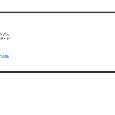
リンク先
意くだ
g-san-