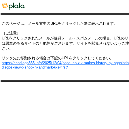
このページは、メール文中のURLをクリックした際に表示されます。
［ご注意］
URLをクリックされたメールが迷惑メール・スパムメールの場合、URLの
は悪意のあるサイトの可能性がございます。サイトを閲覧されないようご注
さい。
リンク先に移動される場合は下記のURLをクリックしてください。
https://sandiego365.info/2025/12/04/pope-leo-xiv-makes-history-by-appointin
diegos-new-bishop-in-landmark-u-s-first/