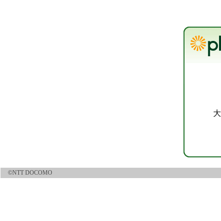
大
©NTT DOCOMO