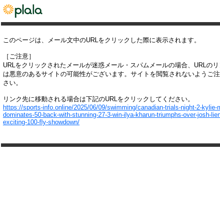
このページは、メール文中のURLをクリックした際に表示されます。
［ご注意］
URLをクリックされたメールが迷惑メール・スパムメールの場合、URLの
は悪意のあるサイトの可能性がございます。サイトを閲覧されないようご注
さい。
リンク先に移動される場合は下記のURLをクリックしてください。
https://sports-info.online/2025/06/09/swimming/canadian-trials-night-2-kylie
dominates-50-back-with-stunning-27-3-win-ilya-kharun-triumphs-over-josh-lien
exciting-100-fly-showdown/