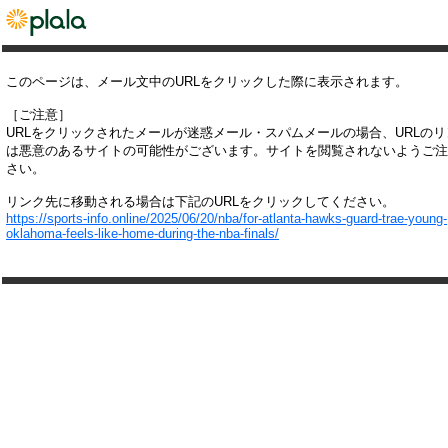
このページは、メール文中のURLをクリックした際に表示されます。
［ご注意］
URLをクリックされたメールが迷惑メール・スパムメールの場合、URLの
は悪意のあるサイトの可能性がございます。サイトを閲覧されないようご注
さい。
リンク先に移動される場合は下記のURLをクリックしてください。
https://sports-info.online/2025/06/20/nba/for-atlanta-hawks-guard-trae-young-
oklahoma-feels-like-home-during-the-nba-finals/