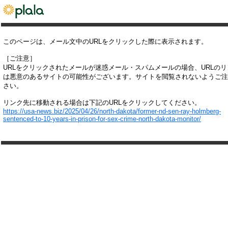
このページは、メール文中のURLをクリックした際に表示されます。
［ご注意］
URLをクリックされたメールが迷惑メール・スパムメールの場合、URLの
は悪意のあるサイトの可能性がございます。サイトを閲覧されないようご注
さい。
リンク先に移動される場合は下記のURLをクリックしてください。
https://usa-news.biz/2025/04/26/north-dakota/former-nd-sen-ray-holmberg-
sentenced-to-10-years-in-prison-for-sex-crime-north-dakota-monitor/