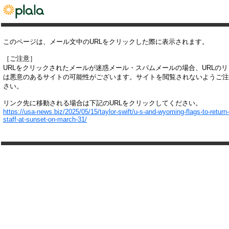
このページは、メール文中のURLをクリックした際に表示されます。
［ご注意］
URLをクリックされたメールが迷惑メール・スパムメールの場合、URLの
は悪意のあるサイトの可能性がございます。サイトを閲覧されないようご注
さい。
リンク先に移動される場合は下記のURLをクリックしてください。
https://usa-news.biz/2025/05/15/taylor-swift/u-s-and-wyoming-flags-to-return-t
staff-at-sunset-on-march-31/