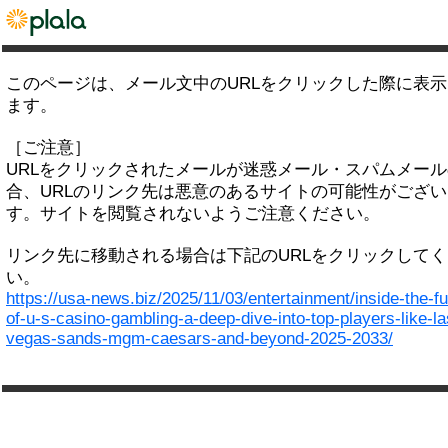
このページは、メール文中のURLをクリックした際に表
ます。
［ご注意］
URLをクリックされたメールが迷惑メール・スパムメー
合、URLのリンク先は悪意のあるサイトの可能性がござい
す。サイトを閲覧されないようご注意ください。
リンク先に移動される場合は下記のURLをクリックして
い。
https://usa-news.biz/2025/11/03/entertainment/inside-the-fu
of-u-s-casino-gambling-a-deep-dive-into-top-players-like-la
vegas-sands-mgm-caesars-and-beyond-2025-2033/