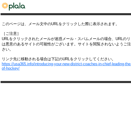
このページは、メール文中のURLをクリックした際に表示されます。
［ご注意］
URLをクリックされたメールが迷惑メール・スパムメールの場合、URLの
は悪意のあるサイトの可能性がございます。サイトを閲覧されないようご注
さい。
リンク先に移動される場合は下記のURLをクリックしてください。
https://usa365.info/introducing-your-new-district-coaches-in-chief-leading-the-
of-hockey/