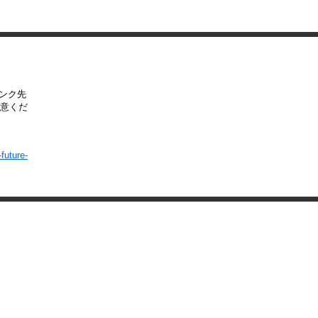
リンク先
意くだ
future-