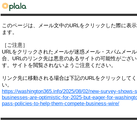
このページは、メール文中のURLをクリックした際に表
ます。
［ご注意］
URLをクリックされたメールが迷惑メール・スパムメー
合、URLのリンク先は悪意のあるサイトの可能性がござい
す。サイトを閲覧されないようご注意ください。
リンク先に移動される場合は下記のURLをクリックして
い。
https://washington365.info/2025/08/02/new-survey-shows-s
businesses-are-optimistic-for-2025-but-eager-for-washingto
pass-policies-to-help-them-compete-business-wire/