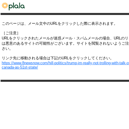
このページは、メール文中のURLをクリックした際に表示されます。
［ご注意］
URLをクリックされたメールが迷惑メール・スパムメールの場合、URLの
は悪意のあるサイトの可能性がございます。サイトを閲覧されないようご注
さい。
リンク先に移動される場合は下記のURLをクリックしてください。
https://www.8newsnow.com/hill-politics/trump-im-really-not-trolling-with-talk-o
canada-as-51st-state/