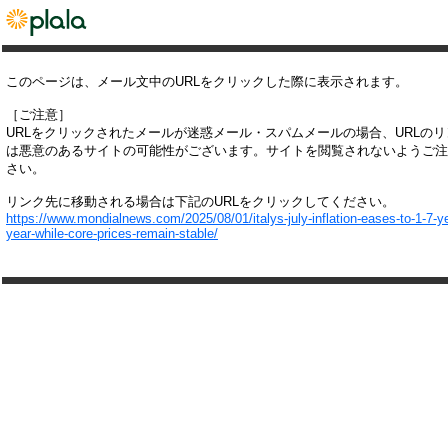
このページは、メール文中のURLをクリックした際に表示されます。
［ご注意］
URLをクリックされたメールが迷惑メール・スパムメールの場合、URLの
は悪意のあるサイトの可能性がございます。サイトを閲覧されないようご注
さい。
リンク先に移動される場合は下記のURLをクリックしてください。
https://www.mondialnews.com/2025/08/01/italys-july-inflation-eases-to-1-7-y
year-while-core-prices-remain-stable/